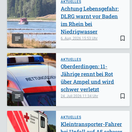
AKTUELLES
Achtung Lebensgefahr:
DLRG warnt vor Baden
im Rhein bei
Niedrigwasser
bookmark_border
6. Aug. 2026
15:53
AKTUELLES
Oberderdingen: 11-
Jährige rennt bei Rot
über Ampel und wird
schwer verletzt
bookmark_border
24. Juli 2026
11:34
AKTUELLES
Kleintransporter-Fahrer
bei Unfall auf A5 schwer