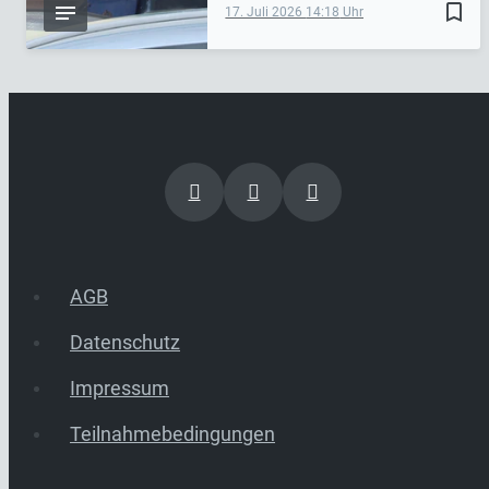
bookmark_border
17. Juli 2026
14:18
AGB
Datenschutz
Impressum
Teilnahmebedingungen