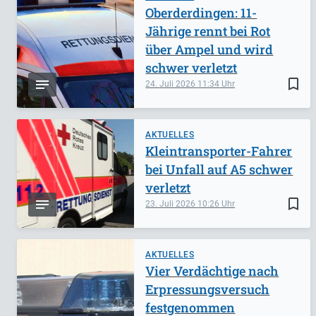
Oberderdingen: 11-
Jährige rennt bei Rot
über Ampel und wird
schwer verletzt
bookmark_border
24. Juli 2026
11:34
AKTUELLES
Kleintransporter-Fahrer
bei Unfall auf A5 schwer
verletzt
bookmark_border
23. Juli 2026
10:26
AKTUELLES
Vier Verdächtige nach
Erpressungsversuch
festgenommen