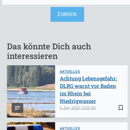
ZURÜCK
Das könnte Dich auch
interessieren
AKTUELLES
Achtung Lebensgefahr:
DLRG warnt vor Baden
im Rhein bei
Niedrigwasser
bookmark_border
6. Aug. 2026
15:53
AKTUELLES