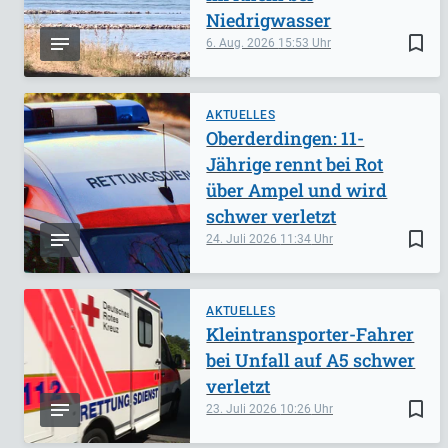
Niedrigwasser
bookmark_border
6. Aug. 2026
15:53
AKTUELLES
Oberderdingen: 11-
Jährige rennt bei Rot
über Ampel und wird
schwer verletzt
bookmark_border
24. Juli 2026
11:34
AKTUELLES
Kleintransporter-Fahrer
bei Unfall auf A5 schwer
verletzt
bookmark_border
23. Juli 2026
10:26