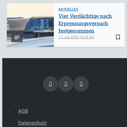
AKTUELLES
Vier Verdächtige nach
Erpressungsversuch
festgenommen
bookmark_border
17. Juli 2026
14:18
AGB
Datenschutz