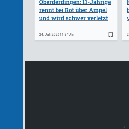
Oberderdingen: 11-Jährige
rennt bei Rot über Ampel
und wird schwer verletzt
bookmark_border
24. Juli 2026
11:34
2