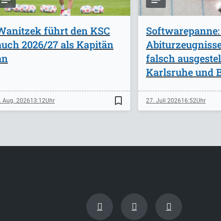
Wanitzek führt den KSC
Softwarepanne:
auch 2026/27 als Kapitän
Abiturzeugniss
an
falsch ausgestel
Karlsruhe und B
bookmark_border
. Aug. 2026
13:12
27. Juli 2026
16:52