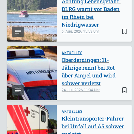
Achtung Lebensgefahr:
DLRG warnt vor Baden
im Rhein bei
Niedrigwasser
bookmark_border
6. Aug. 2026
15:53
AKTUELLES
Oberderdingen: 11-
Jährige rennt bei Rot
über Ampel und wird
schwer verletzt
bookmark_border
24. Juli 2026
11:34
AKTUELLES
Kleintransporter-Fahrer
bei Unfall auf A5 schwer
verletzt