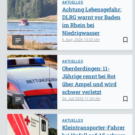
AKTUELLES
Achtung Lebensgefahr:
DLRG warnt vor Baden
im Rhein bei
Niedrigwasser
bookmark_border
6. Aug. 2026
15:53
AKTUELLES
Oberderdingen: 11-
Jährige rennt bei Rot
über Ampel und wird
schwer verletzt
bookmark_border
24. Juli 2026
11:34
AKTUELLES
Kleintransporter-Fahrer