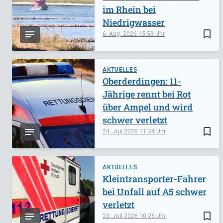
im Rhein bei
Niedrigwasser
bookmark_border
6. Aug. 2026
15:53
AKTUELLES
Oberderdingen: 11-
Jährige rennt bei Rot
über Ampel und wird
schwer verletzt
bookmark_border
24. Juli 2026
11:34
AKTUELLES
Kleintransporter-Fahrer
bei Unfall auf A5 schwer
verletzt
bookmark_border
23. Juli 2026
10:26