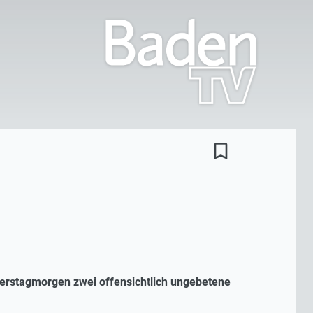
bookmark_border
erstagmorgen zwei offensichtlich ungebetene