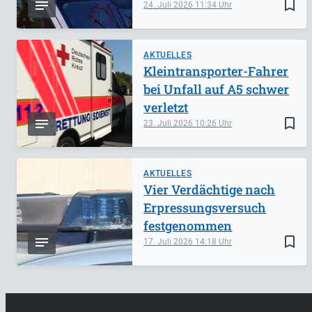
bookmark_border
24. Juli 2026
11:34
AKTUELLES
Kleintransporter-Fahrer
bei Unfall auf A5 schwer
verletzt
bookmark_border
23. Juli 2026
10:26
AKTUELLES
Vier Verdächtige nach
Erpressungsversuch
festgenommen
bookmark_border
17. Juli 2026
14:18