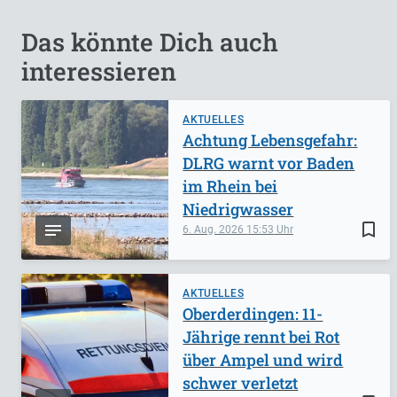
Das könnte Dich auch
interessieren
AKTUELLES
Achtung Lebensgefahr:
DLRG warnt vor Baden
im Rhein bei
Niedrigwasser
bookmark_border
6. Aug. 2026
15:53
AKTUELLES
Oberderdingen: 11-
Jährige rennt bei Rot
über Ampel und wird
schwer verletzt