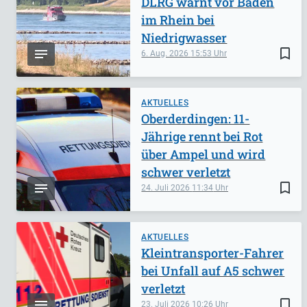
DLRG warnt vor Baden
im Rhein bei
Niedrigwasser
bookmark_border
6. Aug. 2026
15:53
AKTUELLES
Oberderdingen: 11-
Jährige rennt bei Rot
über Ampel und wird
schwer verletzt
bookmark_border
24. Juli 2026
11:34
AKTUELLES
Kleintransporter-Fahrer
bei Unfall auf A5 schwer
verletzt
bookmark_border
23. Juli 2026
10:26