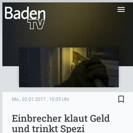
menu
bookmark_border
Mo., 02.01.2017
, 10:05 Uhr
Einbrecher klaut Geld
und trinkt Spezi