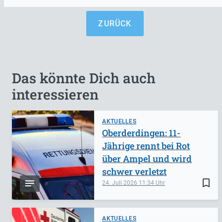
ZURÜCK
Das könnte Dich auch
interessieren
AKTUELLES
Oberderdingen: 11-
Jährige rennt bei Rot
über Ampel und wird
schwer verletzt
bookmark_border
24. Juli 2026
11:34
AKTUELLES