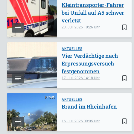
Kleintransporter-Fahrer
bei Unfall auf A5 schwer
verletzt
bookmark_border
23. Juli 2026
10:26
AKTUELLES
Vier Verdächtige nach
Erpressungsversuch
festgenommen
bookmark_border
17. Juli 2026
14:18
Privat
AKTUELLES
Brand im Rheinhafen
bookmark_border
16. Juli 2026
09:05