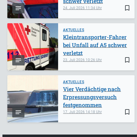
schwer verletzt
bookmark_border
24. Juli 2026
11:34
AKTUELLES
Kleintransporter-Fahrer
bei Unfall auf A5 schwer
verletzt
bookmark_border
23. Juli 2026
10:26
AKTUELLES
Vier Verdächtige nach
Erpressungsversuch
festgenommen
bookmark_border
17. Juli 2026
14:18