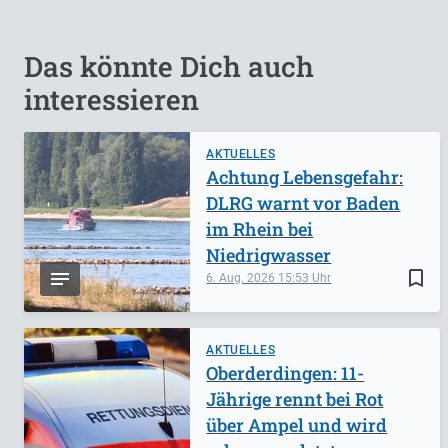
Das könnte Dich auch
interessieren
AKTUELLES
Achtung Lebensgefahr:
DLRG warnt vor Baden
im Rhein bei
Niedrigwasser
bookmark_border
6. Aug. 2026
15:53
AKTUELLES
Oberderdingen: 11-
Jährige rennt bei Rot
über Ampel und wird