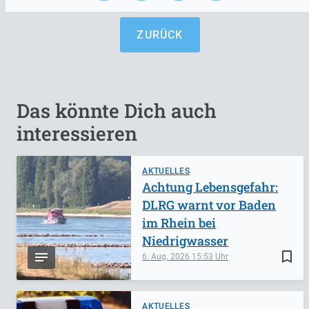
ZURÜCK
Das könnte Dich auch
interessieren
AKTUELLES
Achtung Lebensgefahr:
DLRG warnt vor Baden
im Rhein bei
Niedrigwasser
bookmark_border
6. Aug. 2026
15:53
AKTUELLES