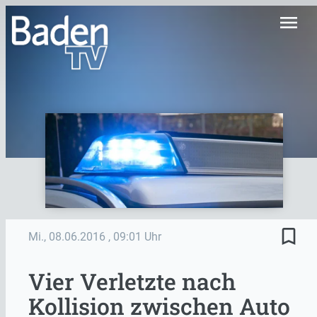
menu
bookmark_border
Mi., 08.06.2016
, 09:01 Uhr
Vier Verletzte nach
Kollision zwischen Auto