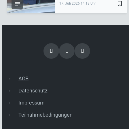
bookmark_border
17. Juli 2026
14:18
AGB
Datenschutz
Impressum
Teilnahmebedingungen