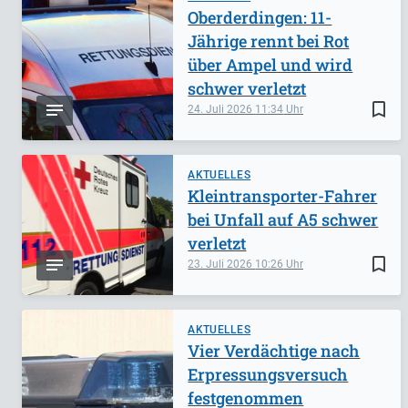
Oberderdingen: 11-
Jährige rennt bei Rot
über Ampel und wird
schwer verletzt
bookmark_border
24. Juli 2026
11:34
AKTUELLES
Kleintransporter-Fahrer
bei Unfall auf A5 schwer
verletzt
bookmark_border
23. Juli 2026
10:26
AKTUELLES
Vier Verdächtige nach
Erpressungsversuch
festgenommen