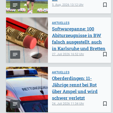
bookmark_border
5. Aug. 2026
13:12
AKTUELLES
Softwarepanne: 100
Abiturzeugnisse in BW
falsch ausgestellt, auch
in Karlsruhe und Bretten
bookmark_border
27. Juli 2026
16:52
AKTUELLES
Oberderdingen: 11-
Jährige rennt bei Rot
über Ampel und wird
schwer verletzt
bookmark_border
24. Juli 2026
11:34