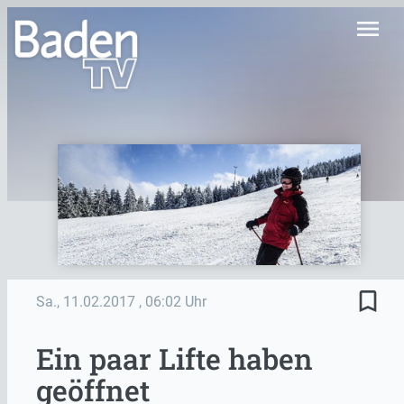
menu
bookmark_border
Sa., 11.02.2017
, 06:02 Uhr
Ein paar Lifte haben
geöffnet