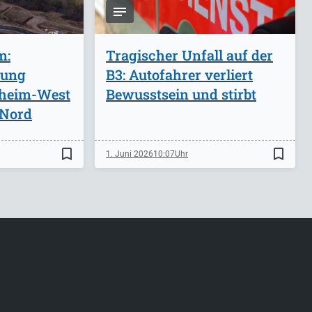
m:
Tragischer Unfall auf der
rung
B3: Autofahrer verliert
zheim-West
Bewusstsein und stirbt
-Nord
bookmark_border
bookmark_border
1. Juni 2026
10:07