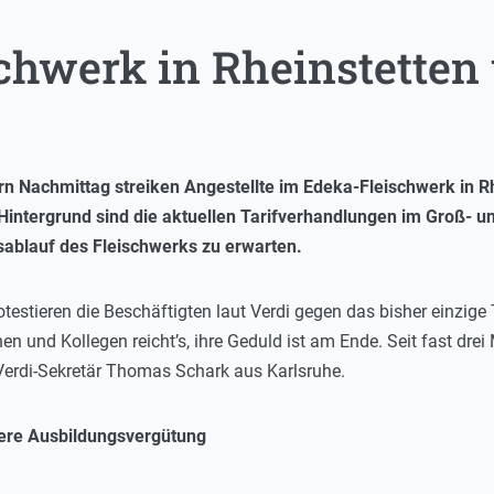
chwerk in Rheinstetten 
rn Nachmittag streiken Angestellte im Edeka-Fleischwerk in Rh
Hintergrund sind die aktuellen Tarifverhandlungen im Groß- u
ablauf des Fleischwerks zu erwarten.
estieren die Beschäftigten laut Verdi gegen das bisher einzige T
en und Kollegen reicht’s, ihre Geduld ist am Ende. Seit fast dre
Verdi-Sekretär Thomas Schark aus Karlsruhe.
here Ausbildungsvergütung