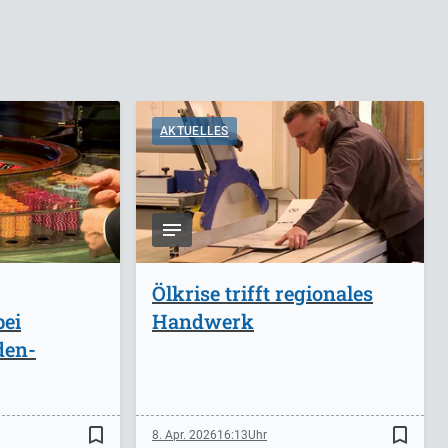
AKTUELLES
Ölkrise trifft regionales
bei
Handwerk
den-
bookmark_border
bookmark_border
8. Apr. 2026
16:13