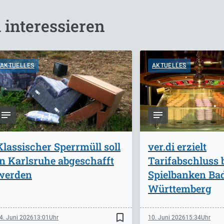
 interessieren
AKTUELLES
AKTUELLES
Klassischer Sperrmüll soll
ver.di erzielt
in Karlsruhe abgeschafft
Tarifabschluss 
werden
Spielbanken Ba
Württemberg
bookmark_border
4. Juni 2026
13:01
10. Juni 2026
15:34