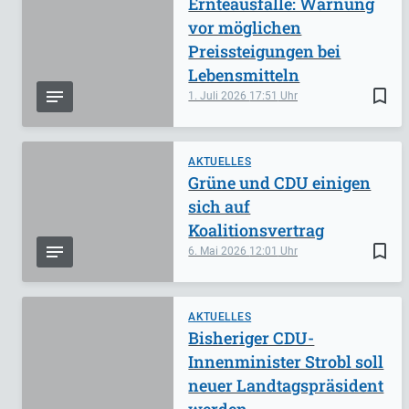
Ernteausfälle: Warnung
vor möglichen
Preissteigungen bei
Lebensmitteln
bookmark_border
1. Juli 2026
17:51
AKTUELLES
Grüne und CDU einigen
sich auf
Koalitionsvertrag
bookmark_border
6. Mai 2026
12:01
AKTUELLES
Bisheriger CDU-
Innenminister Strobl soll
neuer Landtagspräsident
werden