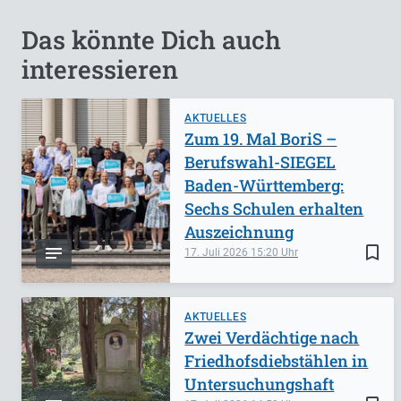
Das könnte Dich auch
interessieren
AKTUELLES
Zum 19. Mal BoriS –
Berufswahl-SIEGEL
Baden-Württemberg:
Sechs Schulen erhalten
Auszeichnung
bookmark_border
17. Juli 2026
15:20
AKTUELLES
Zwei Verdächtige nach
Friedhofsdiebstählen in
Untersuchungshaft