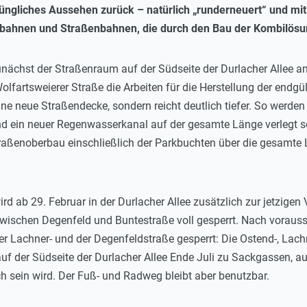
rüngliches Aussehen zurück – natürlich „runderneuert“ und m
tbahnen und Straßenbahnen, die durch den Bau der Kombilösu
 zunächst der Straßenraum auf der Südseite der Durlacher Allee a
lfartsweierer Straße die Arbeiten für die Herstellung der endgü
ine neue Straßendecke, sondern reicht deutlich tiefer. So werde
d ein neuer Regenwasserkanal auf der gesamte Länge verlegt 
raßenoberbau einschließlich der Parkbuchten über die gesamte L
rd ab 29. Februar in der Durlacher Allee zusätzlich zur jetzige
wischen Degenfeld und Buntestraße voll gesperrt. Nach voraus
er Lachner- und der Degenfeldstraße gesperrt: Die Ostend-, Lac
f der Südseite der Durlacher Allee Ende Juli zu Sackgassen, au
h sein wird. Der Fuß- und Radweg bleibt aber benutzbar.