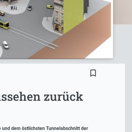
bookmark_border
Aussehen zurück
 und dem östlichsten Tunnelabschnitt der