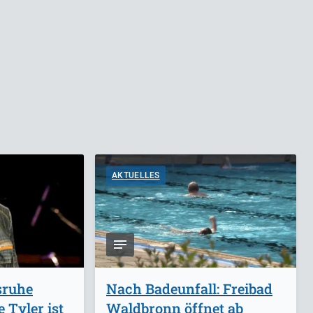
AKTUELLES
sruhe
Nach Badeunfall: Freibad
 Tyler ist
Waldbronn öffnet ab