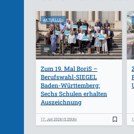
AKTUELLES
Zum 19. Mal BoriS –
Berufswahl-SIEGEL
Baden-Württemberg:
Sechs Schulen erhalten
Auszeichnung
bookmark_border
17. Juli 2026
15:20
1