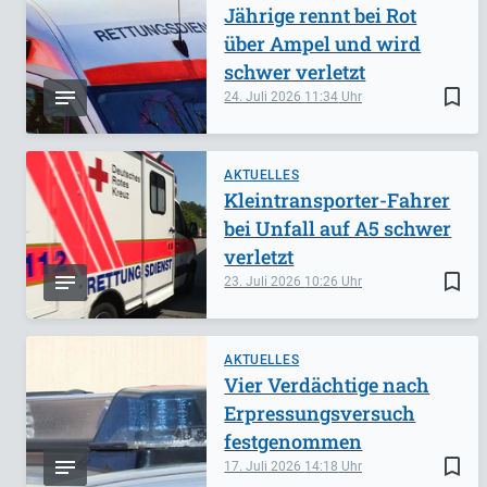
Jährige rennt bei Rot
über Ampel und wird
schwer verletzt
bookmark_border
24. Juli 2026
11:34
AKTUELLES
Kleintransporter-Fahrer
bei Unfall auf A5 schwer
verletzt
bookmark_border
23. Juli 2026
10:26
AKTUELLES
Vier Verdächtige nach
Erpressungsversuch
festgenommen
bookmark_border
17. Juli 2026
14:18