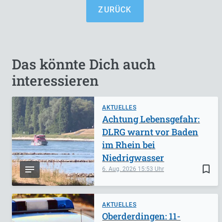
ZURÜCK
Das könnte Dich auch
interessieren
AKTUELLES
Achtung Lebensgefahr:
DLRG warnt vor Baden
im Rhein bei
Niedrigwasser
bookmark_border
6. Aug. 2026
15:53
AKTUELLES
Oberderdingen: 11-