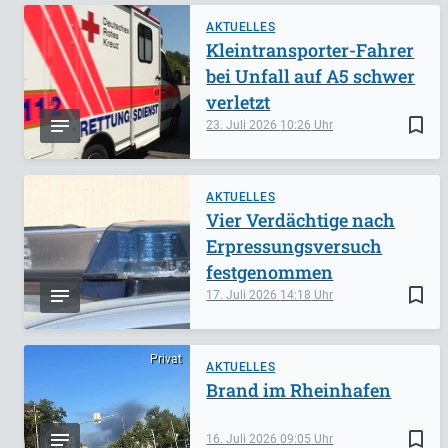
AKTUELLES
Kleintransporter-Fahrer
bei Unfall auf A5 schwer
verletzt
bookmark_border
23. Juli 2026
10:26
AKTUELLES
Vier Verdächtige nach
Erpressungsversuch
festgenommen
bookmark_border
17. Juli 2026
14:18
Privat
AKTUELLES
Brand im Rheinhafen
bookmark_border
16. Juli 2026
09:05