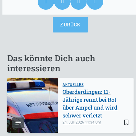
ZURÜCK
Das könnte Dich auch
interessieren
AKTUELLES
Oberderdingen: 11-
Jährige rennt bei Rot
über Ampel und wird
schwer verletzt
bookmark_border
24. Juli 2026
11:34