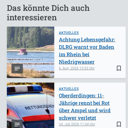
Das könnte Dich auch
interessieren
AKTUELLES
Achtung Lebensgefahr:
DLRG warnt vor Baden
im Rhein bei
Niedrigwasser
bookmark_border
6. Aug. 2026
15:53
AKTUELLES
Oberderdingen: 11-
Jährige rennt bei Rot
über Ampel und wird
schwer verletzt
bookmark_border
24. Juli 2026
11:34