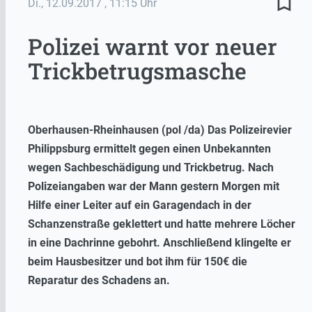
bookmark_border
Di., 12.09.2017
, 11:15 Uhr
Polizei warnt vor neuer
Trickbetrugsmasche
Oberhausen-Rheinhausen (pol /da) Das Polizeirevier
Philippsburg ermittelt gegen einen Unbekannten
wegen Sachbeschädigung und Trickbetrug. Nach
Polizeiangaben war der Mann gestern Morgen mit
Hilfe einer Leiter auf ein Garagendach in der
Schanzenstraße geklettert und hatte mehrere Löcher
in eine Dachrinne gebohrt. Anschließend klingelte er
beim Hausbesitzer und bot ihm für 150€ die
Reparatur des Schadens an.