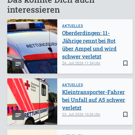
interessieren
AKTUELLES
Oberderdingen: 11-
Jährige rennt bei Rot
über Ampel und wird
schwer verletzt
bookmark_border
24. Juli 2026
11:34
AKTUELLES
Kleintransporter-Fahrer
bei Unfall auf A5 schwer
verletzt
bookmark_border
23. Juli 2026
10:26