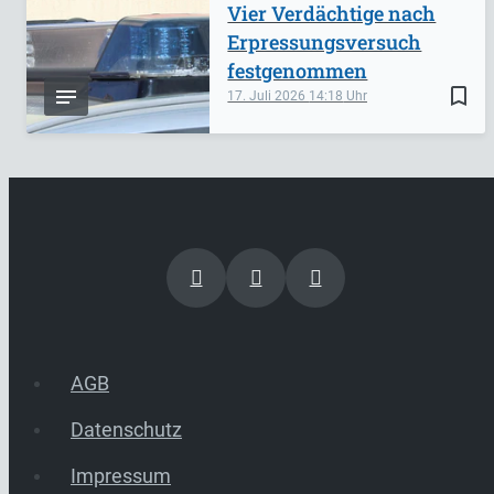
Vier Verdächtige nach
Erpressungsversuch
festgenommen
bookmark_border
17. Juli 2026
14:18
AGB
Datenschutz
Impressum