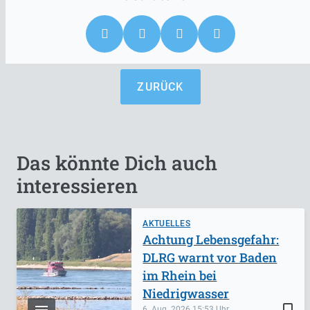
ZURÜCK
Das könnte Dich auch
interessieren
AKTUELLES
Achtung Lebensgefahr:
DLRG warnt vor Baden
im Rhein bei
Niedrigwasser
bookmark_border
6. Aug. 2026
15:53