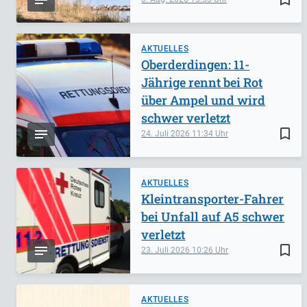
AKTUELLES
Oberderdingen: 11-
Jährige rennt bei Rot
über Ampel und wird
schwer verletzt
bookmark_border
24. Juli 2026
11:34
AKTUELLES
Kleintransporter-Fahrer
bei Unfall auf A5 schwer
verletzt
bookmark_border
23. Juli 2026
10:26
AKTUELLES