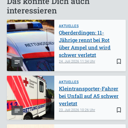
Das könnte Dich auch
interessieren
AKTUELLES
Oberderdingen: 11-
Jährige rennt bei Rot
über Ampel und wird
schwer verletzt
bookmark_border
24. Juli 2026
11:34
AKTUELLES
Kleintransporter-Fahrer
bei Unfall auf A5 schwer
verletzt
bookmark_border
23. Juli 2026
10:26