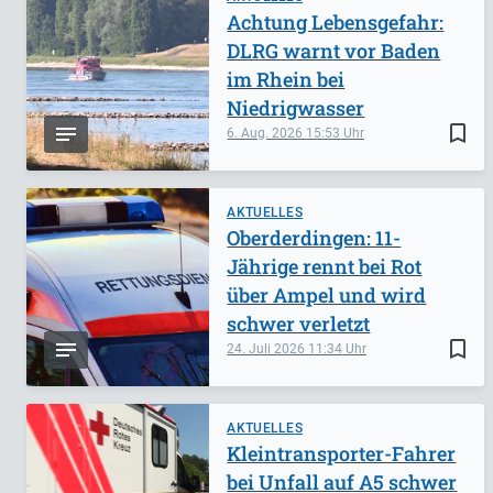
Achtung Lebensgefahr:
DLRG warnt vor Baden
im Rhein bei
Niedrigwasser
bookmark_border
6. Aug. 2026
15:53
AKTUELLES
Oberderdingen: 11-
Jährige rennt bei Rot
über Ampel und wird
schwer verletzt
bookmark_border
24. Juli 2026
11:34
AKTUELLES
Kleintransporter-Fahrer
bei Unfall auf A5 schwer