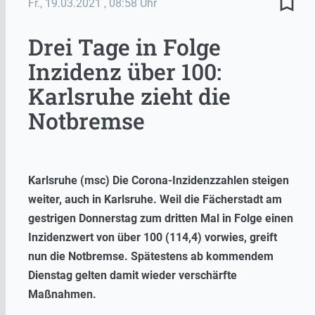
bookmark_border
Fr., 19.03.2021
, 08:58 Uhr
Drei Tage in Folge
Inzidenz über 100:
Karlsruhe zieht die
Notbremse
Karlsruhe (msc) Die Corona-Inzidenzzahlen steigen
weiter, auch in Karlsruhe. Weil die Fächerstadt am
gestrigen Donnerstag zum dritten Mal in Folge einen
Inzidenzwert von über 100 (114,4) vorwies, greift
nun die Notbremse. Spätestens ab kommendem
Dienstag gelten damit wieder verschärfte
Maßnahmen.