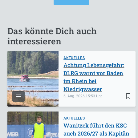
Das könnte Dich auch
interessieren
AKTUELLES
Achtung Lebensgefahr:
DLRG warnt vor Baden
im Rhein bei
Niedrigwasser
bookmark_border
6. Aug. 2026
15:53
AKTUELLES
Wanitzek führt den KSC
auch 2026/27 als Kapitän