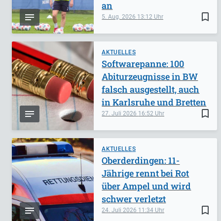
an
bookmark_border
5. Aug. 2026
13:12
AKTUELLES
Softwarepanne: 100
Abiturzeugnisse in BW
falsch ausgestellt, auch
in Karlsruhe und Bretten
bookmark_border
27. Juli 2026
16:52
AKTUELLES
Oberderdingen: 11-
Jährige rennt bei Rot
über Ampel und wird
schwer verletzt
bookmark_border
24. Juli 2026
11:34