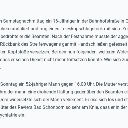
m Samstagnachmittag ein 16-Jähriger in der Bahnhofstraße i
ichen randaliert und trug einen Teleskopschlagstock mit sich.
 bedrohte er die Beamten. Nach der Festnahme musste der aggre
er Rückbank des Streifenwagens gar mit Handschließen gefesselt
ten Kopfstöße versetzen. Bei den nun folgenden, weiteren Wid
t, dass er seinen Dienst nicht mehr fortsetzen konnte. Wie sich z
.
Sonntag ein 52-jähriger Mann gegen 16.00 Uhr. Die Mutter verst
hm der mann eine drohende Haltung gegenüber den Beamten ein. Z
widersetzte sich der Mann vehement. Er riss sich los und stü
hüter des Reviers Bad Schönborn so sehr am Knie, dass er in der 
chiatrie ein.