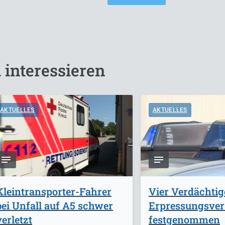
 interessieren
AKTUELLES
AKTUELLES
Kleintransporter-Fahrer
Vier Verdächti
bei Unfall auf A5 schwer
Erpressungsve
verletzt
festgenommen