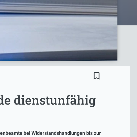
bookmark_border
de dienstunfähig
enbeamte bei Widerstandshandlungen bis zur