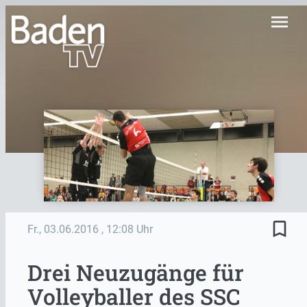
menu
bookmark_border
Fr., 03.06.2016
, 12:08 Uhr
Drei Neuzugänge für
Volleyballer des SSC