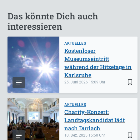
Das könnte Dich auch
interessieren
AKTUELLES
Kostenloser
Museumseintritt
während der Hitzetage in
Karlsruhe
bookmark_border
25. Juni 2026
15:09
AKTUELLES
Charity-Konzert:
Landtagskandidat lädt
nach Durlach
bookmark_border
10. Dez. 2025
15:50