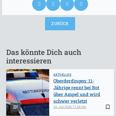
ZURÜCK
Das könnte Dich auch
interessieren
AKTUELLES
Oberderdingen: 11-
Jährige rennt bei Rot
über Ampel und wird
schwer verletzt
bookmark_border
24. Juli 2026
11:34