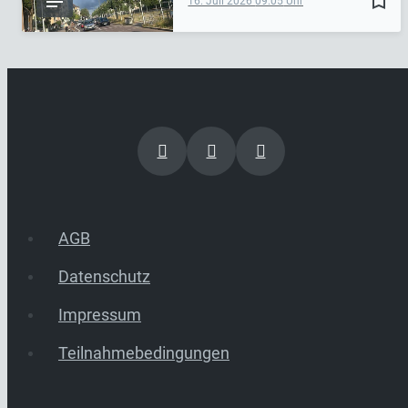
bookmark_border
16. Juli 2026
09:05
AGB
Datenschutz
Impressum
Teilnahmebedingungen