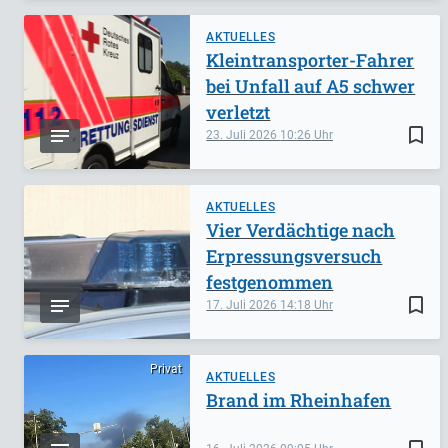
AKTUELLES
Kleintransporter-Fahrer
bei Unfall auf A5 schwer
verletzt
bookmark_border
23. Juli 2026
10:26
AKTUELLES
Vier Verdächtige nach
Erpressungsversuch
festgenommen
bookmark_border
17. Juli 2026
14:18
Privat
AKTUELLES
Brand im Rheinhafen