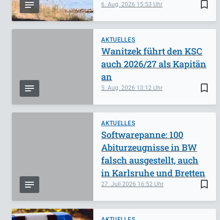
bookmark_border
6. Aug. 2026
15:53
AKTUELLES
Wanitzek führt den KSC
auch 2026/27 als Kapitän
an
bookmark_border
5. Aug. 2026
13:12
AKTUELLES
Softwarepanne: 100
Abiturzeugnisse in BW
falsch ausgestellt, auch
in Karlsruhe und Bretten
bookmark_border
27. Juli 2026
16:52
AKTUELLES