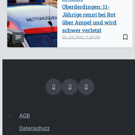
Oberderdingen: 11-
Jährige rennt bei Rot
über Ampel und wird
schwer verletzt
bookmark_border
24. Juli 2026
11:34
AGB
Datenschutz