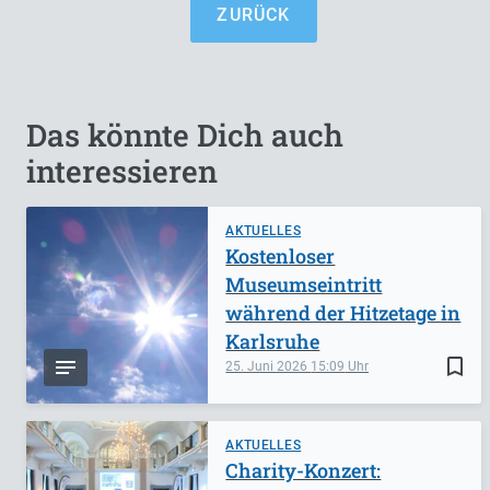
ZURÜCK
Das könnte Dich auch
interessieren
AKTUELLES
Kostenloser
Museumseintritt
während der Hitzetage in
Karlsruhe
bookmark_border
25. Juni 2026
15:09
AKTUELLES
Charity-Konzert: