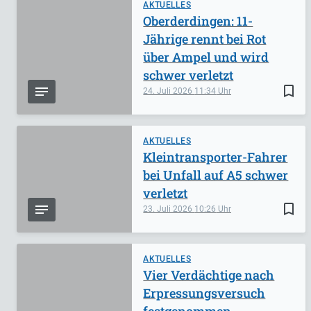
AKTUELLES
Oberderdingen: 11-
Jährige rennt bei Rot
über Ampel und wird
schwer verletzt
bookmark_border
24. Juli 2026
11:34
AKTUELLES
Kleintransporter-Fahrer
bei Unfall auf A5 schwer
verletzt
bookmark_border
23. Juli 2026
10:26
AKTUELLES
Vier Verdächtige nach
Erpressungsversuch
festgenommen