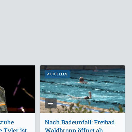
AKTUELLES
sruhe
Nach Badeunfall: Freibad
 Tyler ist
Waldbronn öffnet ab