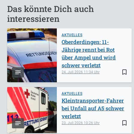
Das könnte Dich auch
interessieren
AKTUELLES
Oberderdingen: 11-
Jährige rennt bei Rot
über Ampel und wird
schwer verletzt
bookmark_border
24. Juli 2026
11:34
AKTUELLES
Kleintransporter-Fahrer
bei Unfall auf A5 schwer
verletzt
bookmark_border
23. Juli 2026
10:26