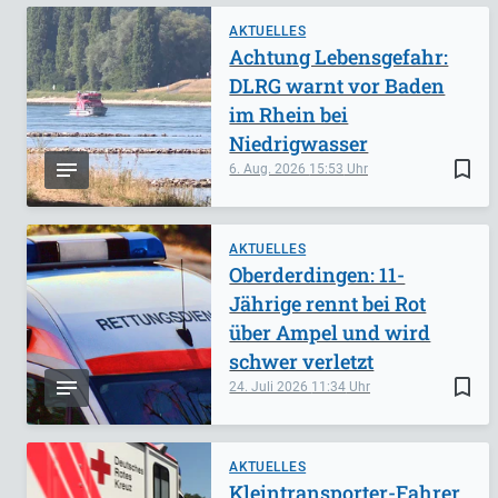
AKTUELLES
Achtung Lebensgefahr:
DLRG warnt vor Baden
im Rhein bei
Niedrigwasser
bookmark_border
6. Aug. 2026
15:53
AKTUELLES
Oberderdingen: 11-
Jährige rennt bei Rot
über Ampel und wird
schwer verletzt
bookmark_border
24. Juli 2026
11:34
AKTUELLES
Kleintransporter-Fahrer