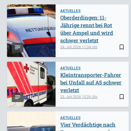
AKTUELLES
Oberderdingen: 11-
Jährige rennt bei Rot
über Ampel und wird
schwer verletzt
bookmark_border
24. Juli 2026
11:34
AKTUELLES
Kleintransporter-Fahrer
bei Unfall auf A5 schwer
verletzt
bookmark_border
23. Juli 2026
10:26
AKTUELLES
Vier Verdächtige nach