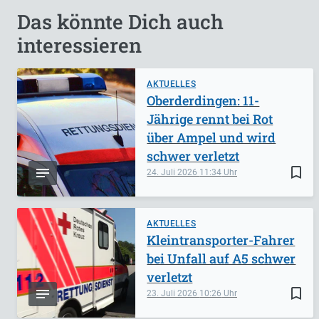
Das könnte Dich auch
interessieren
AKTUELLES
Oberderdingen: 11-
Jährige rennt bei Rot
über Ampel und wird
schwer verletzt
bookmark_border
24. Juli 2026
11:34
AKTUELLES
Kleintransporter-Fahrer
bei Unfall auf A5 schwer
verletzt
bookmark_border
23. Juli 2026
10:26