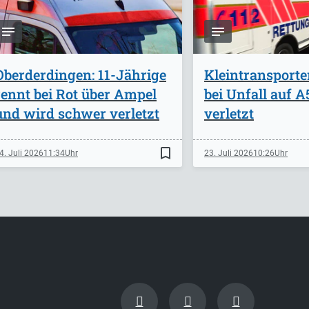
Oberderdingen: 11-Jährige
Kleintransporte
rennt bei Rot über Ampel
bei Unfall auf 
und wird schwer verletzt
verletzt
bookmark_border
4. Juli 2026
11:34
23. Juli 2026
10:26