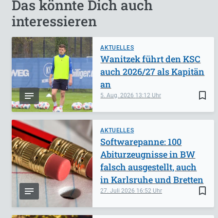
Das könnte Dich auch
interessieren
AKTUELLES
Wanitzek führt den KSC
auch 2026/27 als Kapitän
an
bookmark_border
5. Aug. 2026
13:12
AKTUELLES
Softwarepanne: 100
Abiturzeugnisse in BW
falsch ausgestellt, auch
in Karlsruhe und Bretten
bookmark_border
27. Juli 2026
16:52