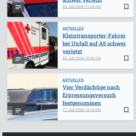
bookmark_border
24. Juli 2026
11:34
AKTUELLES
Kleintransporter-Fahrer
bei Unfall auf A5 schwer
verletzt
bookmark_border
23. Juli 2026
10:26
AKTUELLES
Vier Verdächtige nach
Erpressungsversuch
festgenommen
bookmark_border
17. Juli 2026
14:18