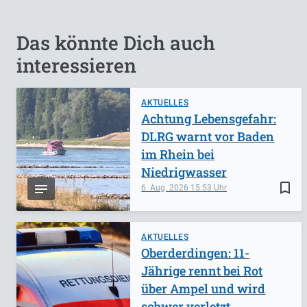
Das könnte Dich auch
interessieren
AKTUELLES
Achtung Lebensgefahr:
DLRG warnt vor Baden
im Rhein bei
Niedrigwasser
bookmark_border
6. Aug. 2026
15:53
AKTUELLES
Oberderdingen: 11-
Jährige rennt bei Rot
über Ampel und wird
schwer verletzt