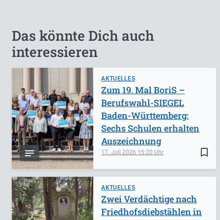
Das könnte Dich auch
interessieren
AKTUELLES
Zum 19. Mal BoriS –
Berufswahl-SIEGEL
Baden-Württemberg:
Sechs Schulen erhalten
Auszeichnung
bookmark_border
17. Juli 2026
15:20
AKTUELLES
Zwei Verdächtige nach
Friedhofsdiebstählen in