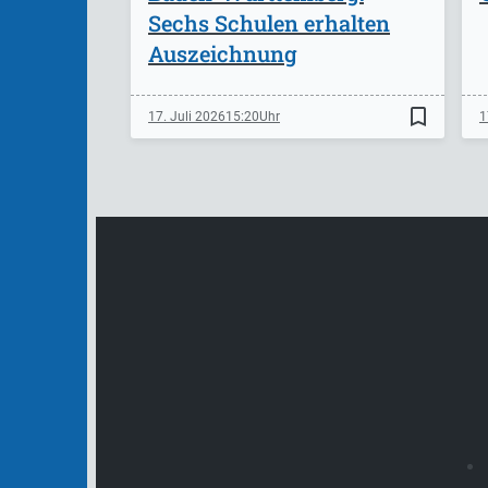
Sechs Schulen erhalten
Auszeichnung
bookmark_border
17. Juli 2026
15:20
1