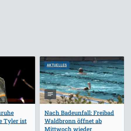
AKTUELLES
sruhe
Nach Badeunfall: Freibad
 Tyler ist
Waldbronn öffnet ab
Mittwoch wieder