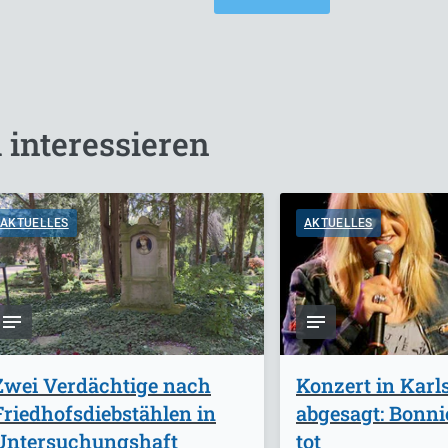
 interessieren
AKTUELLES
AKTUELLES
Zwei Verdächtige nach
Konzert in Karl
Friedhofsdiebstählen in
abgesagt: Bonnie
Untersuchungshaft
tot