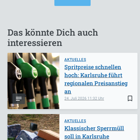
Das könnte Dich auch
interessieren
AKTUELLES
Spritpreise schnellen
hoch: Karlsruhe führt
regionalen Preisanstieg
an
bookmark_border
24. Juli 2026
11:32
AKTUELLES
Klassischer Sperrmüll
soll in Karlsruhe