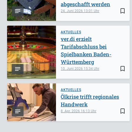
abgeschafft werden
bookmark_border
24. Juni 2026
13:01
AKTUELLES
ver.di erzielt
Tarifabschluss bei
Spielbanken Baden-
Württemberg
bookmark_border
10. Juni 2026
15:34
AKTUELLES
Ölkrise trifft regionales
Handwerk
bookmark_border
8. Apr. 2026
16:13