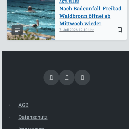
AKTUELLES
Nach Badeunfall: Freibad
Waldbronn öffnet ab
Mittwoch wieder
bookmark_border
7. Juli 2026
12:10
AGB
Datenschutz