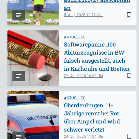
an
bookmark_border
5. Aug. 2026
13:12
AKTUELLES
Softwarepanne: 100
Abiturzeugnisse in BW
falsch ausgestellt, auch
in Karlsruhe und Bretten
bookmark_border
27. Juli 2026
16:52
AKTUELLES
Oberderdingen: 11-
Jährige rennt bei Rot
über Ampel und wird
schwer verletzt
bookmark_border
24. Juli 2026
11:34