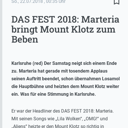
bookmark_border
So., 22.07.2018
, 00:35 Uhr
DAS FEST 2018: Marteria
bringt Mount Klotz zum
Beben
Karlsruhe (red) Der Samstag neigt sich einem Ende
zu. Marteria hat gerade mit tosendem Applaus
seinen Auftritt beendet, schon übernahmen Losamol
die Hauptbühne und heizten dem Mount Klotz weiter
ein. Was für eine Stimmung in Karlsruhe.
Er war der Headliner des DAS FEST 2018: Marteria.
Mit seinen Songs wie „Lila Wolken“, „OMG!“ und
„Aliens“ heizte er den Mount Klotz so richtig in