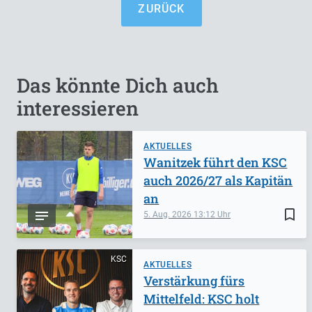
ZURÜCK
Das könnte Dich auch
interessieren
AKTUELLES
Wanitzek führt den KSC
auch 2026/27 als Kapitän
an
bookmark_border
5. Aug. 2026
13:12
KSC
AKTUELLES
Verstärkung fürs
Mittelfeld: KSC holt